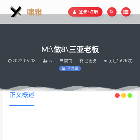
登录/注册
M:\做8\三亚老板
2022-06-03
xy
商铺
已售次
关注1.62K次
已收录
正文概述