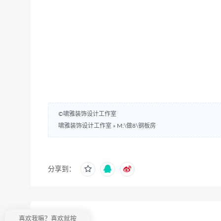
©啸雅装饰设计工作室
啸雅装饰设计工作室
»
M:\做8\钢板房
分享到：
上一篇
喜欢我嘛？喜欢就按