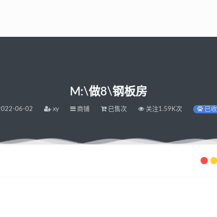
M:\做8\钢板房
022-06-02
xy
商铺
已售次
关注1.59K次
已收