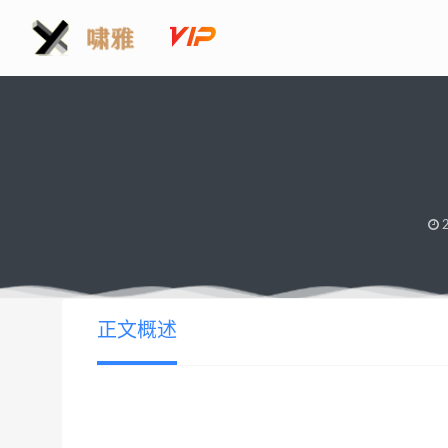
2
正文概述