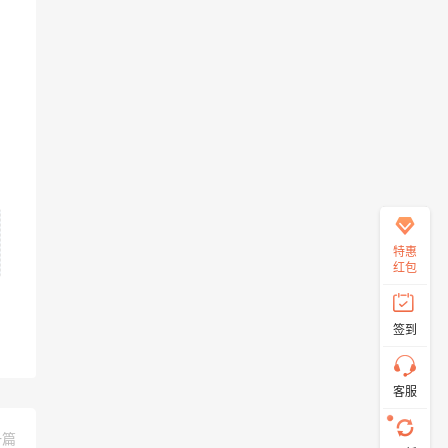
在
线
客
服
直
特惠
接
红包
说
出
您
签到
的
需
求！
切
客服
记！
带
上
一篇