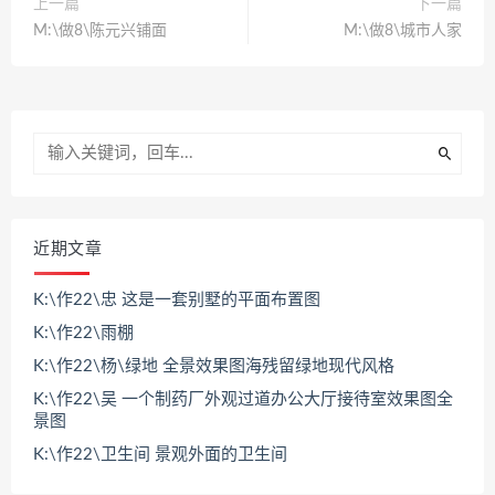
上一篇
下一篇
M:\做8\陈元兴铺面
M:\做8\城市人家
近期文章
K:\作22\忠 这是一套别墅的平面布置图
K:\作22\雨棚
K:\作22\杨\绿地 全景效果图海残留绿地现代风格
K:\作22\吴 一个制药厂外观过道办公大厅接待室效果图全
景图
K:\作22\卫生间 景观外面的卫生间