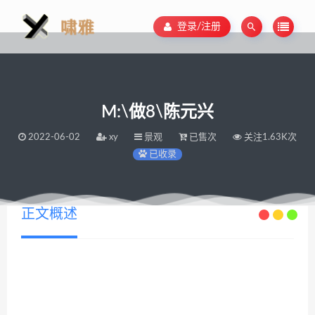
登录/注册
M:\做8\陈元兴
2022-06-02
xy
景观
已售次
关注1.63K次
已收录
正文概述