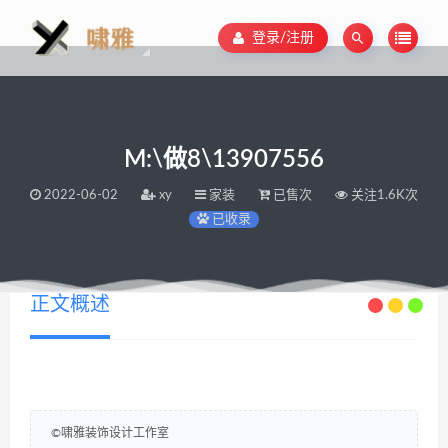
登录/注册
M:\做8\13907556
2022-06-02
xy
家装
已售次
关注1.6K次
已收录
正文概述
©啸雅装饰设计工作室