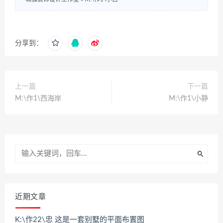
分享到：
上一篇
下一篇
M:\作1\西海岸
M:\作1\小静
近期文章
K:\作22\忠 这是一套别墅的平面布置图