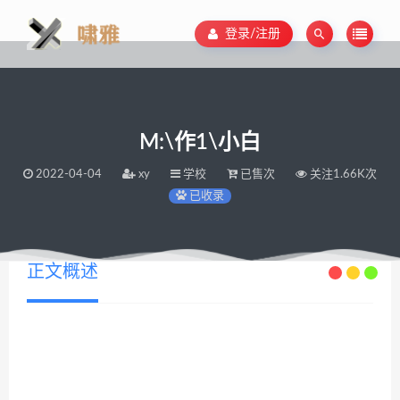
登录/注册
M:\作1\小白
2022-04-04
xy
学校
已售次
关注1.66K次
已收录
正文概述