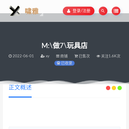
登录/注册
M:\做7\玩具店
2022-06-01
xy
商铺
已售次
关注1.6K次
已收录
正文概述