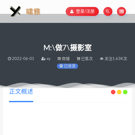
登录/注册
M:\做7\摄影室
2022-06-01
xy
商铺
已售次
关注1.63K次
已收录
正文概述