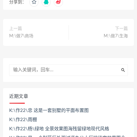
分享到：
上一篇
下一篇
M:\做7\商场
M:\做7\生海
近期文章
K:\作22\忠 这是一套别墅的平面布置图
K:\作22\雨棚
K:\作22\杨\绿地 全景效果图海残留绿地现代风格