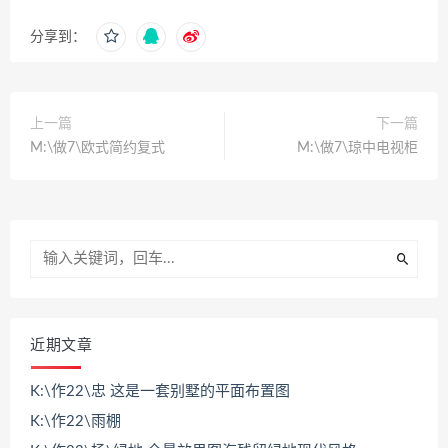
分享到：
上一篇
下一篇
M:\做7\欧式简约复式
M:\做7\琼中电视柜
近期文章
K:\作22\忠 这是一套别墅的平面布置图
K:\作22\雨棚