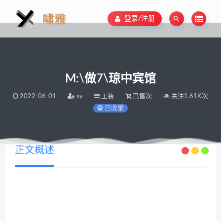
登录/注册
M:\做7\琼中宾馆
2022-06-01
xy
工装
已售次
关注1.61K次
已收录
正文概述