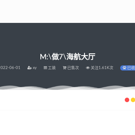
M:\做7\海航大厅
022-06-01
xy
工装
已售次
关注1.61K次
已收