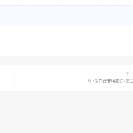
下
M:\做7\佳菲特服饰\第