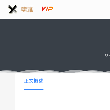
2
正文概述