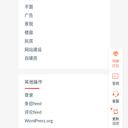
平面
广告
在
景观
线
客
楼盘
服
民房
网站建设
自建房
直
特惠
接
红包
说
出
您
其他操作
签到
的
需
求！
登录
切
客服
条目feed
记！
带
评论feed
上
更新
资
WordPress.org
日历
源