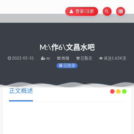
登录/注册
M:\作6\文昌水吧
2022-05-31
xy
商铺
已售次
关注1.62K次
已收录
正文概述