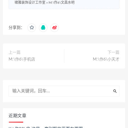
啸雅装饰设计工作室
»
M:\作6\文昌水吧
分享到：
上一篇
下一篇
M:\作6\手机店
M:\作6\小天才
近期文章