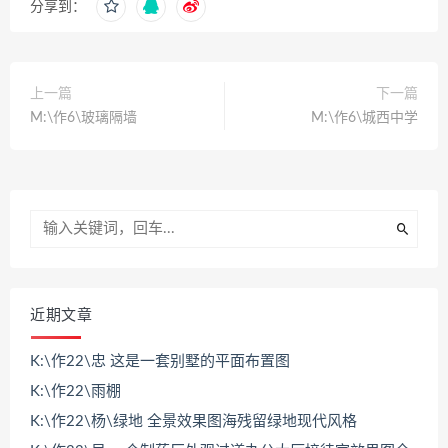
分享到：
上一篇
下一篇
M:\作6\玻璃隔墙
M:\作6\城西中学
近期文章
K:\作22\忠 这是一套别墅的平面布置图
K:\作22\雨棚
K:\作22\杨\绿地 全景效果图海残留绿地现代风格