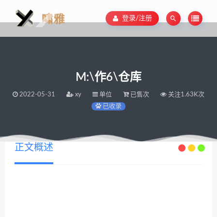
登录/注册
M:\作6\仓库
2022-05-31
xy
单位
已售次
关注1.63K次
已收录
正文概述