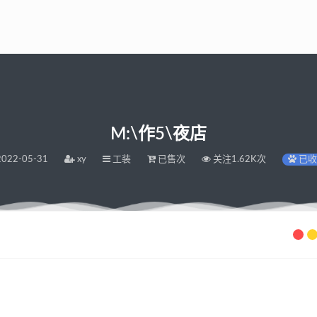
M:\作5\夜店
022-05-31
xy
工装
已售次
关注1.62K次
已收