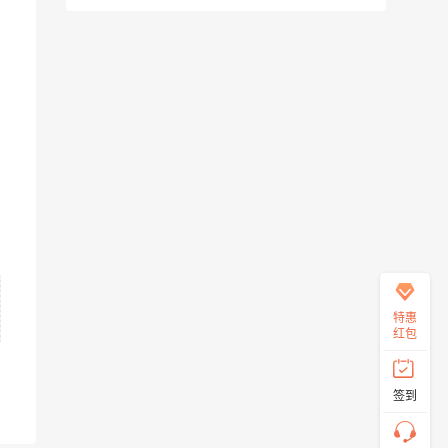
在
线
客
服
直
特惠
接
红包
说
出
您
签到
的
需
求！