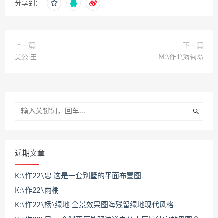
分享到：
上一篇
下一篇
关公 王
M:\作1\海甸岛
近期文章
K:\作22\忠 这是一套别墅的平面布置图
K:\作22\雨棚
K:\作22\杨\绿地 全景效果图海残留绿地现代风格