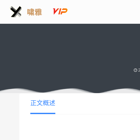
2
正文概述