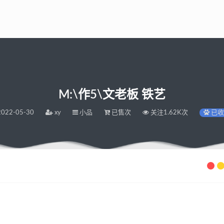
M:\作5\文老板 铁艺
022-05-30
xy
小品
已售次
关注1.62K次
已收