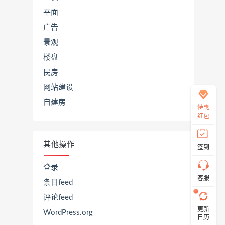
平面
广告
在
景观
线
客
楼盘
服
民房
网站建设
自建房
直
特惠
接
红包
说
出
您
其他操作
签到
的
需
求！
登录
切
客服
条目feed
记！
带
评论feed
上
更新
资
WordPress.org
日历
源