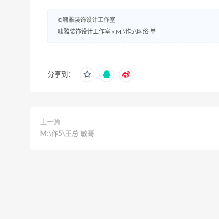
©啸雅装饰设计工作室
啸雅装饰设计工作室
»
M:\作5\网络 单
分享到：
上一篇
M:\作5\王总 敏哥