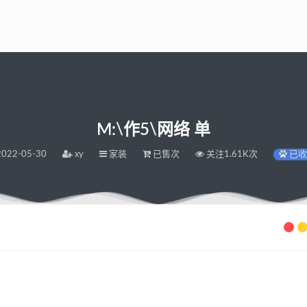
M:\作5\网络 单
022-05-30
xy
家装
已售次
关注1.61K次
已收