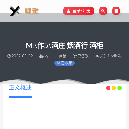
登录/注册
M:\作5\酒庄 烟酒行 酒柜
2022-05-29
xy
商铺
已售次
关注1.64K次
已收录
正文概述