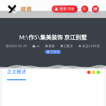
登录/注册
M:\作5\集美装饰 京江别墅
2022-05-29
xy
家装
已售次
关注1.62K次
已收录
正文概述