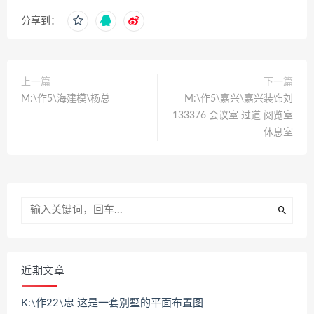
分享到：
上一篇
下一篇
M:\作5\海建模\杨总
M:\作5\嘉兴\嘉兴装饰刘
133376 会议室 过道 阅览室
休息室
近期文章
K:\作22\忠 这是一套别墅的平面布置图