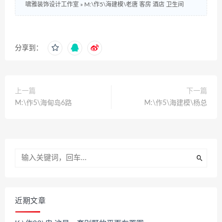
啸雅装饰设计工作室
»
M:\作5\海建模\老唐 客房 酒店 卫生间
分享到：
上一篇
下一篇
M:\作5\海甸岛6路
M:\作5\海建模\杨总
近期文章