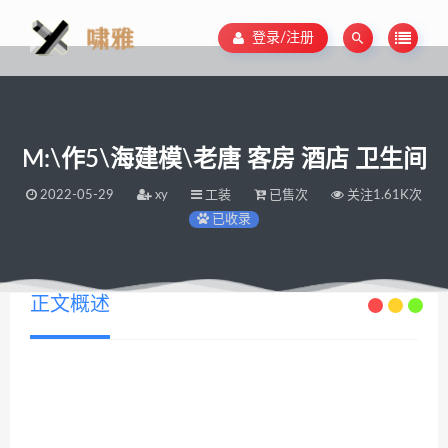
登录/注册
M:\作5\海建模\老唐 客房 酒店 卫生间
2022-05-29
xy
工装
已售次
关注1.61K次
已收录
正文概述