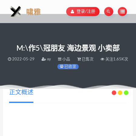
登录/注册
M:\作5\冠朋友 海边景观 小卖部
2022-05-29
xy
小品
已售次
关注1.65K次
已收录
正文概述