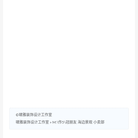
©啸雅装饰设计工作室
啸雅装饰设计工作室
»
M:\作5\冠朋友 海边景观 小卖部