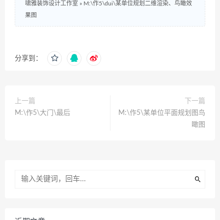
啸雅装饰设计工作室
»
M:\作5\dui\某单位规划二维渲染、鸟瞰效
果图
分享到：
上一篇
下一篇
M:\作5\大门\最后
M:\作5\某单位平面规划图鸟
瞰图