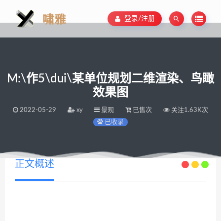
登录/注册
M:\作5\dui\某单位规划二维渲染、鸟瞰
效果图
2022-05-29
xy
景观
已售次
关注1.63K次
已收录
正文概述