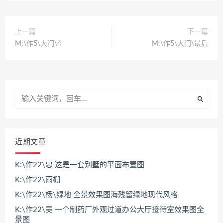
上一篇
下一篇
M:\作5\大门\4
M:\作5\大门\最后
近期文章
K:\作22\忠 这是一套别墅的平面布置图
K:\作22\雨棚
K:\作22\杨\绿地 全景效果图海残留绿地现代风格
K:\作22\吴 一个制药厂外观过道办公大厅接待室效果图全
景图