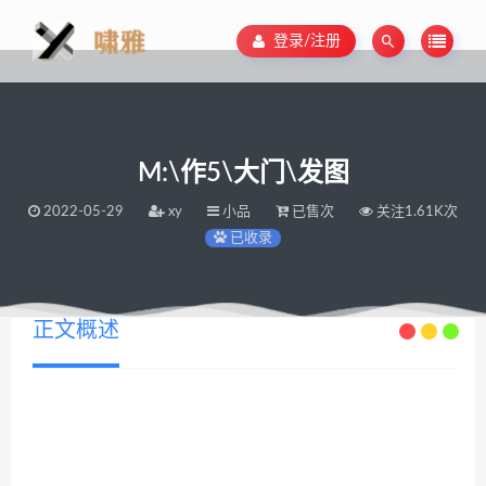
登录/注册
M:\作5\大门\发图
2022-05-29
xy
小品
已售次
关注1.61K次
已收录
正文概述