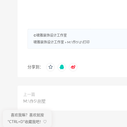
©啸雅装饰设计工作室
啸雅装饰设计工作室
»
M:\作5\2\打印
分享到：
上一篇
M:\作5\别墅
喜欢我嘛？喜欢就按
“CTRL+D”收藏我吧！♡