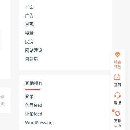
平面
广告
在
景观
线
客
楼盘
服
民房
网站建设
自建房
直
特惠
接
红包
说
出
您
其他操作
签到
的
需
求！
登录
一篇
切
客服
长流
条目feed
记！
带
评论feed
上
更新
资
WordPress.org
日历
源