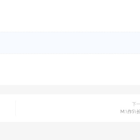
下
M:\作5\