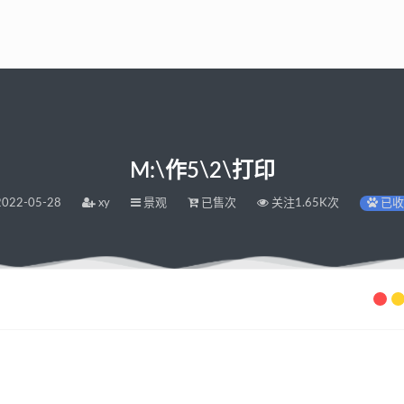
M:\作5\2\打印
022-05-28
xy
景观
已售次
关注1.65K次
已收