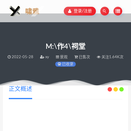
登录/注册
M:\作4\祠堂
2022-05-28
xy
景观
已售次
关注1.64K次
已收录
正文概述