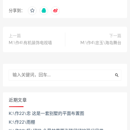
分享到：
上一篇
下一篇
M:\作4\有机装饰电视墙
M:\作4\忠玉\海岛舞台
近期文章
K:\作22\忠 这是一套别墅的平面布置图
K:\作22\雨棚