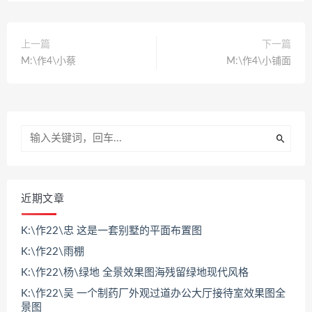
上一篇
下一篇
M:\作4\小蔡
M:\作4\小铺面
近期文章
K:\作22\忠 这是一套别墅的平面布置图
K:\作22\雨棚
K:\作22\杨\绿地 全景效果图海残留绿地现代风格
K:\作22\吴 一个制药厂外观过道办公大厅接待室效果图全
景图