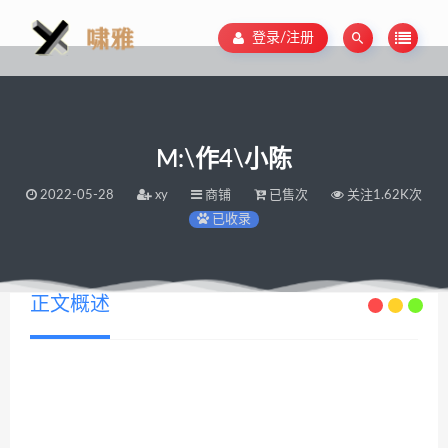
登录/注册
M:\作4\小陈
2022-05-28
xy
商铺
已售次
关注1.62K次
已收录
正文概述