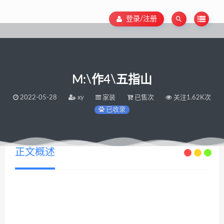
登录/注册
M:\作4\五指山
2022-05-28
xy
家装
已售次
关注1.62K次
已收录
正文概述