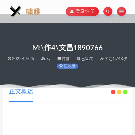
登录/注册
M:\作4\文昌1890766
2022-05-25
xy
商铺
已售次
关注1.74K次
已收录
正文概述