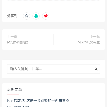
分享到：
上一篇
下一篇
M:\作4\围墙2
M:\作4\吴先生
近期文章
K:\作22\忠 这是一套别墅的平面布置图