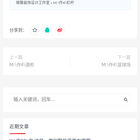
啸雅装饰设计工作室
»
M:\作4\栏杆
分享到：
上一篇
下一篇
M:\作4\酒柜
M:\作4\篮球场
近期文章