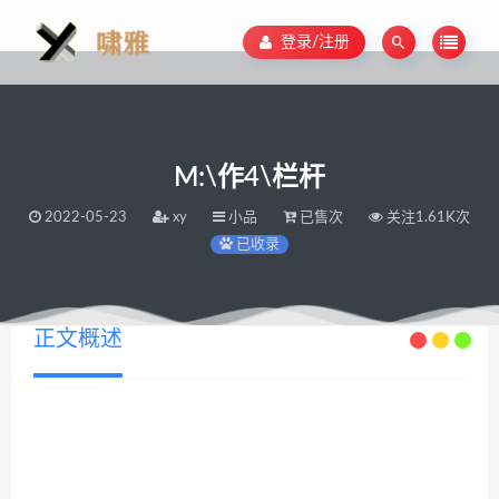
登录/注册
M:\作4\栏杆
2022-05-23
xy
小品
已售次
关注1.61K次
已收录
正文概述