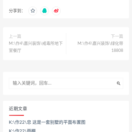
分享到：
上一篇
下一篇
M:\作4\嘉兴装饰\戒毒所地下
M:\作4\嘉兴装饰\绿化带
室餐厅
18808
近期文章
K:\作22\忠 这是一套别墅的平面布置图
K:\作22\雨棚