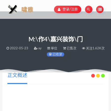
登录/注册
M:\作4\嘉兴装饰\门
2022-05-23
xy
单位
已售次
关注1.62K次
已收录
正文概述