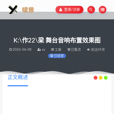
登录/注册
K:\作22\梁 舞台音响布置效果图
2026-06-08
xy
工装
已售次
关注69次
已收录
正文概述