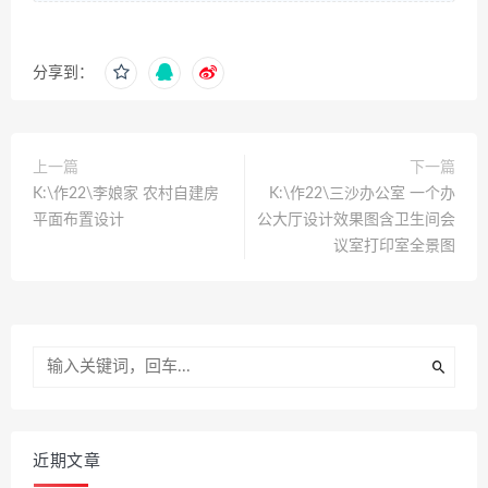
分享到：
上一篇
下一篇
K:\作22\李娘家 农村自建房
K:\作22\三沙办公室 一个办
平面布置设计
公大厅设计效果图含卫生间会
议室打印室全景图
近期文章