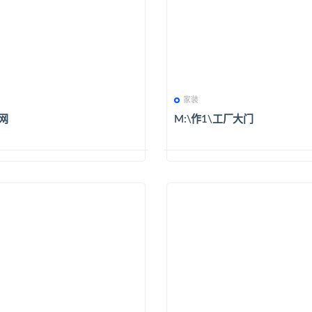
家装
网
M:\作1\工厂大门