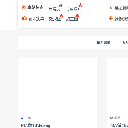
本站热点
美工接
自建房
商铺设计
设计接单
装修服
效果图
施工图
最新案例
商
小品
工装
M:\做18\kuang
M:\做18