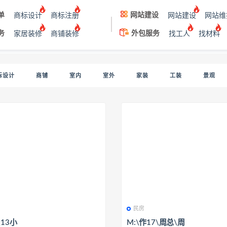
单
网站建设
商标设计
商标注册
网站建设
网站维
务
外包服务
家居装修
商铺装修
找工人
找材料
标设计
商铺
室内
室外
家装
工装
景观
民房
\13小
M:\作17\周总\周