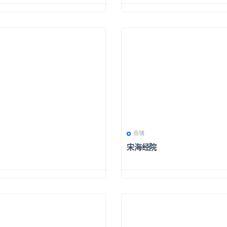
商铺
宋海经院