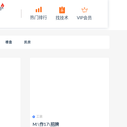
护
热门排行
找技术
VIP会员
楼盘
民房
工装
M:\作17\招牌