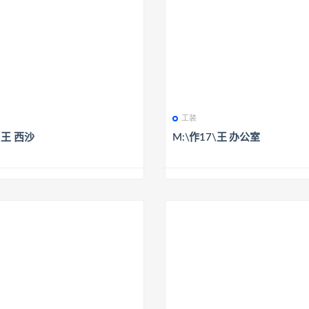
工装
\王 西沙
M:\作17\王 办公室