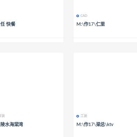
CAD
\任 快餐
M:\作17\仁里
家装
工装
7\陵水海棠湾
M:\作17\梁总\ktv