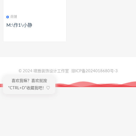
商铺
M:\作1\小静
© 2024 啸雅装饰设计工作室
琼ICP备2024018680号-3
喜欢我嘛？喜欢就按
“CTRL+D”收藏我吧！♡